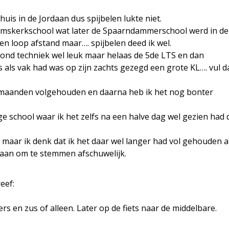
uis in de Jordaan dus spijbelen lukte niet.
Heemskerkschool wat later de Spaarndammerschool werd in de
 loop afstand maar…. spijbelen deed ik wel.
vond techniek wel leuk maar helaas de 5de LTS en dan
 als vak had was op zijn zachts gezegd een grote KL…. vul d
3 maanden volgehouden en daarna heb ik het nog bonter
ige school waar ik het zelfs na een halve dag wel gezien had 
maar ik denk dat ik het daar wel langer had vol gehouden al
gaan om te stemmen afschuwelijk.
eef:
 en zus of alleen. Later op de fiets naar de middelbare.