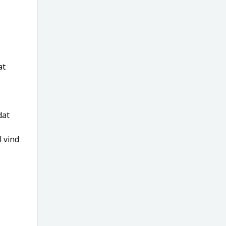
at
dat
 vind