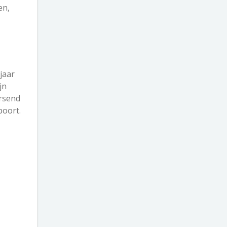
en,
jaar
jn
orsend
poort.