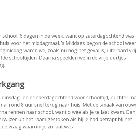
r school, 6 dagen in de week, want op zaterdagochtend was 
 huis voor het middagmaal. ’s Middags begon de school wee
agmiddag waren we, zoals nu nog het geval is, uiteraard vrij
lfde schooltijden. Daarna speelden we in de vrije uurtjes
ng.
erkgang
dinsdag- en donderdagochtend vóór schooltijd, nuchter, n
rna, rond 8 uur snel terug naar huis. Met de smaak van ouw
rna rennen naar school, want o wee als je te laat kwam. Dan
ijzer uit het raam gestoken als hij je had betrapt bij het
 de vraag waarom je zo laat was.