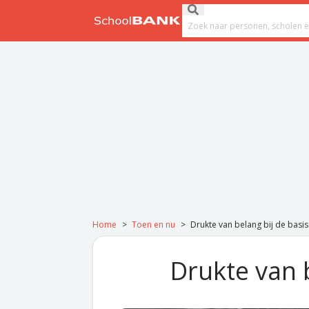
Ga naar de inhoud
Submit search
Search field
Home
>
Toen en nu
>
Drukte van belang bij de basi
Drukte van 