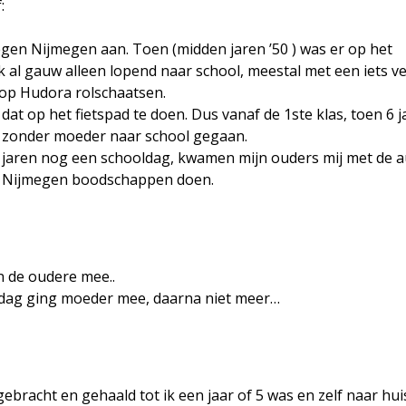
:
gen Nijmegen aan. Toen (midden jaren ’50 ) was er op het
k al gauw alleen lopend naar school, meestal met een iets v
op Hudora rolschaatsen.
at op het fietspad te doen. Dus vanaf de 1ste klas, toen 6 j
 zonder moeder naar school gegaan.
e jaren nog een schooldag, kwamen mijn ouders mij met de 
in Nijmegen boodschappen doen.
n de oudere mee..
oldag ging moeder mee, daarna niet meer…
gebracht en gehaald tot ik een jaar of 5 was en zelf naar hui