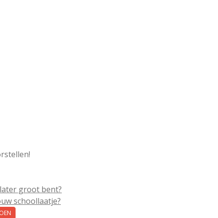
rstellen!
 later groot bent?
ouw schoollaatje?
TOEN