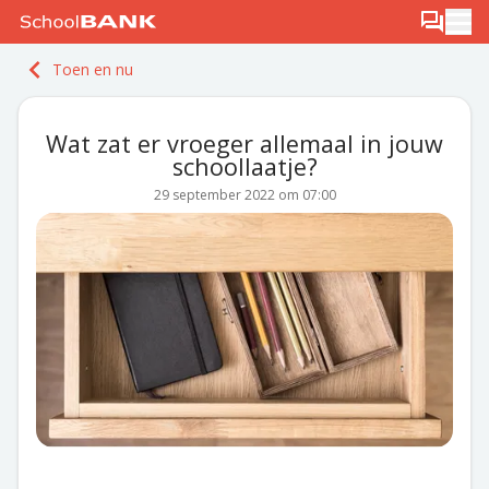
Ga naar de inhoud
Log in
Berichten
Ope
Meld je gratis aan
Toen en nu
Ontdek PLUS
Wat zat er vroeger allemaal in jouw
schoollaatje?
29 september 2022 om 07:00