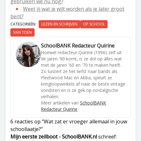
gebruiken we nu nog?
Weet jij wat je wilt worden als je later groot
bent?
CATEGORIEËN:
LEZEN EN SCHRIJVEN
OP SCHOOL
VAN TOEN
SchoolBANK Redacteur Quirine
Hoewel redacteur Quirine (1996) zelf uit
de jaren '90 komt, is ze dol op álles wat
met de jaren '60 en '70 te maken heeft.
Zo luistert ze het liefst naar bands als
Fleetwood Mac en Abba, speurt ze
kringloopwinkels af naar de beste vintage
vondsten en is ze gek op nostalgische
verhalen.
Meer artikelen van
SchoolBANK
Redacteur Quirine
6 reacties op “Wat zat er vroeger allemaal in jouw
schoollaatje?”
Mijn eerste zeilboot - SchoolBANK.nl
schreef: