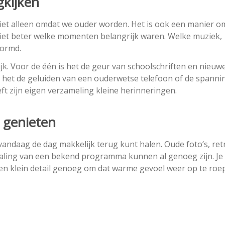
kijken
t alleen omdat we ouder worden. Het is ook een manier om
e ziet beter welke momenten belangrijk waren. Welke muziek,
ormd.
jk. Voor de één is het de geur van schoolschriften en nieuw
s het de geluiden van een ouderwetse telefoon of de spanni
ft zijn eigen verzameling kleine herinneringen.
 genieten
 vandaag de dag makkelijk terug kunt halen. Oude foto’s, ret
haling van een bekend programma kunnen al genoeg zijn. Je
s een klein detail genoeg om dat warme gevoel weer op te roe