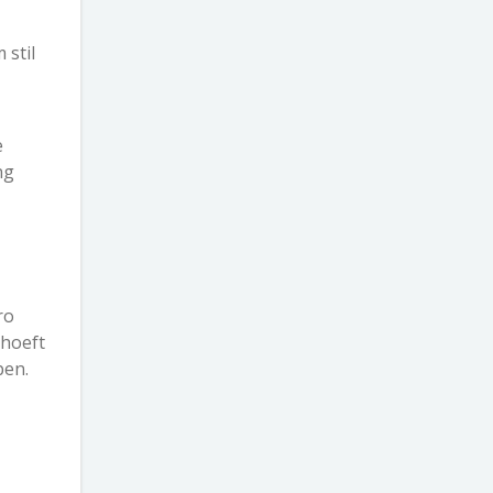
 stil
e
ng
ro
 hoeft
pen.