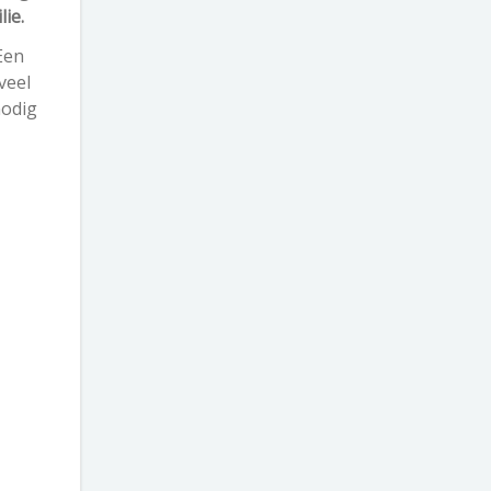
lie.
Een
veel
nodig