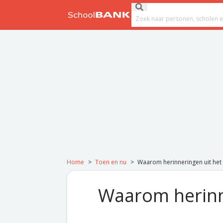
Ga naar de inhoud
Submit search
Search field
Home
>
Toen en nu
>
Waarom herinneringen uit het
Waarom herinne