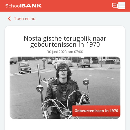
Ga naar de inhoud
Log in
Berichten
Ope
Meld je gratis aan
Toen en nu
Ontdek PLUS
Nostalgische terugblik naar
gebeurtenissen in 1970
30 juni 2023 om 07:00