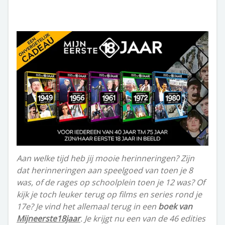
Aan welke tijd heb jij mooie herinneringen? Zijn
dat herinneringen aan speelgoed van toen je 8
was, of de rages op schoolplein toen je 12 was? Of
kijk je toch leuker terug op films en series rond je
17e? Je vind het allemaal terug in een
boek van
Mijneerste18jaar
.
Je krijgt nu een van de 46 edities