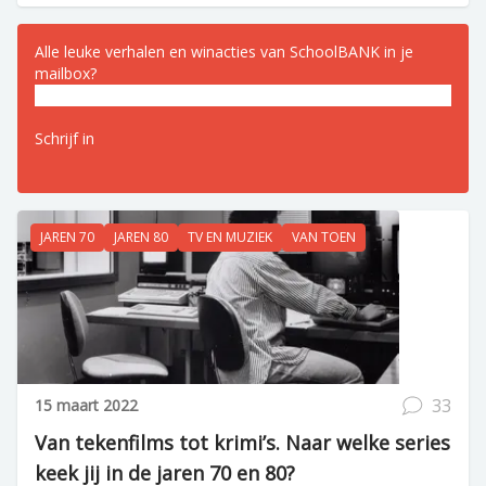
Alle leuke verhalen en winacties van SchoolBANK in je
mailbox?
E-
mailadres
(Vereist)
JAREN 70
JAREN 80
TV EN MUZIEK
VAN TOEN
33
15 maart 2022
Van tekenfilms tot krimi’s. Naar welke series
keek jij in de jaren 70 en 80?