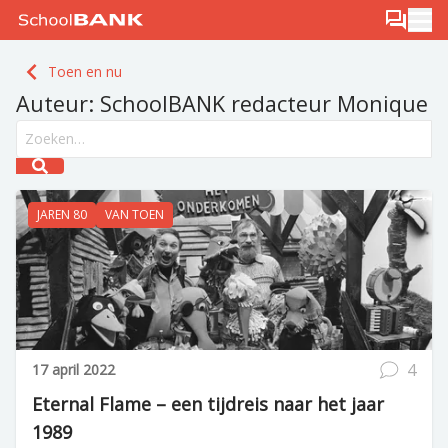
Ga naar de inhoud
Log in
Berichten
Ope
Meld je gratis aan
Toen en nu
Ontdek PLUS
Auteur:
SchoolBANK redacteur Monique
Search field
Submit search
JAREN 80
VAN TOEN
4
17 april 2022
Eternal Flame – een tijdreis naar het jaar
1989