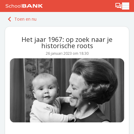
Ga naar de inhoud
Log in
Berichten
Ope
Meld je gratis aan
Toen en nu
Ontdek PLUS
Het jaar 1967: op zoek naar je
historische roots
26 januari 2023 om 18:30