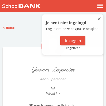
Nostalgische verhalen
×
Log in
Je bent niet ingelogd
Home
Log in om deze pagina te bekijken
Meld je gratis aan
Help
Inloggen
Registreer
Yvonne Legerstee
Kent 0 personen
NA
Woont in -
GK van Hogendorp
Rotterdam