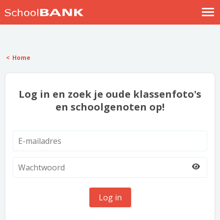
Nostalgische verhalen
Log in
Home
Meld je gratis aan
Help
Log in en zoek je oude klassenfoto's
en schoolgenoten op!
Log in