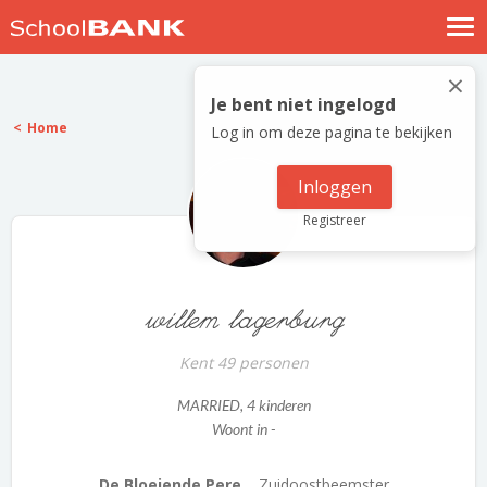
Nostalgische verhalen
×
Log in
Je bent niet ingelogd
Home
Log in om deze pagina te bekijken
Meld je gratis aan
Help
Inloggen
Registreer
willem lagerburg
Kent 49 personen
MARRIED
, 4 kinderen
Woont in -
De Bloeiende Pere...
Zuidoostbeemster