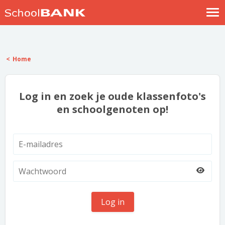
Nostalgische verhalen
Log in
Home
Meld je gratis aan
Help
Log in en zoek je oude klassenfoto's
en schoolgenoten op!
Log in