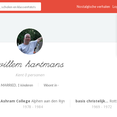
Nostalgische verhalen
Log
willem hartmans
Kent 0 personen
MARRIED
, 1 kinderen
Woont in -
Ashram College
Alphen aan den Rijn
basis christelijk...
Rot
1978 - 1984
1969 - 1972