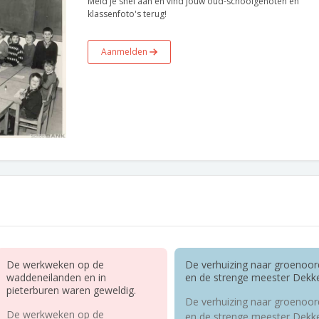
Meld je snel aan en vind jouw oud-schoolgenoten en
klassenfoto's terug!
Aanmelden
De werkweken op de
De verhuizing naar groenoor
waddeneilanden en in
en de strenge meester Dekke
pieterburen waren geweldig.
De verhuizing naar groenoor
De werkweken op de
en de strenge meester Dekke