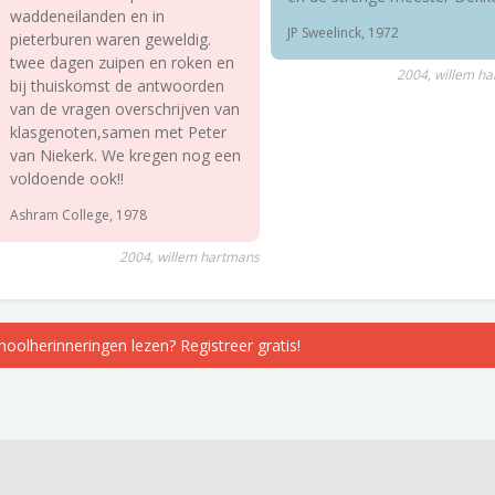
waddeneilanden en in
JP Sweelinck, 1972
pieterburen waren geweldig.
twee dagen zuipen en roken en
2004, willem h
bij thuiskomst de antwoorden
van de vragen overschrijven van
klasgenoten,samen met Peter
van Niekerk. We kregen nog een
voldoende ook!!
Ashram College, 1978
2004, willem hartmans
choolherinneringen lezen? Registreer gratis!