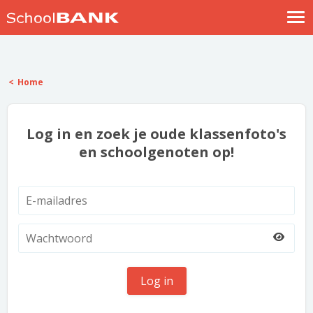
Nostalgische verhalen
Log in
Home
Meld je gratis aan
Help
Log in en zoek je oude klassenfoto's
en schoolgenoten op!
Log in