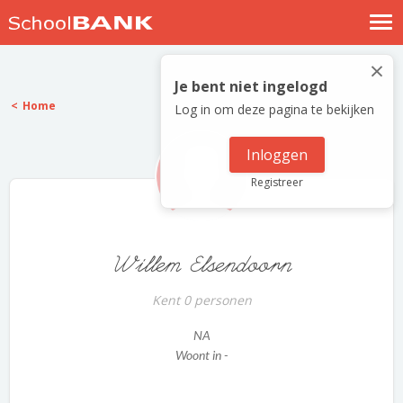
Nostalgische verhalen
×
Log in
Je bent niet ingelogd
Home
Log in om deze pagina te bekijken
Meld je gratis aan
Help
Inloggen
Registreer
Willem Elsendoorn
Kent 0 personen
NA
Woont in -