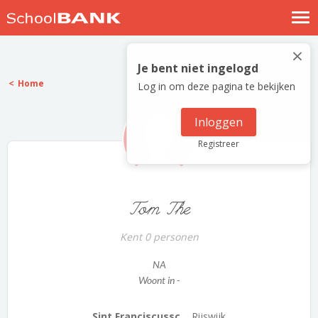
Nostalgische verhalen
×
Log in
Je bent niet ingelogd
Home
Log in om deze pagina te bekijken
Meld je gratis aan
Help
Inloggen
Registreer
Tom The
Kent 0 personen
NA
Woont in -
Sint Franciscussc...
Rijswijk