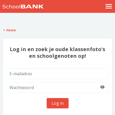
Nostalgische verhalen
Log in
Home
Meld je gratis aan
Help
Log in en zoek je oude klassenfoto's
en schoolgenoten op!
Log in