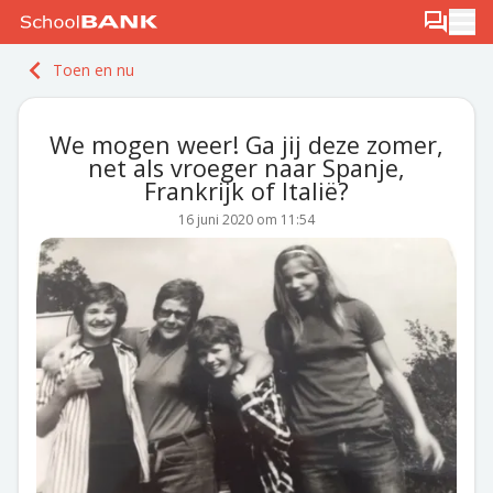
Ga naar de inhoud
Log in
Berichten
Ope
Meld je gratis aan
Toen en nu
Ontdek PLUS
We mogen weer! Ga jij deze zomer,
net als vroeger naar Spanje,
Frankrijk of Italië?
16 juni 2020 om 11:54