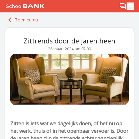
Ga naar de inhoud
Log in
Berichten
Ope
Meld je gratis aan
Toen en nu
Ontdek PLUS
Zittrends door de jaren heen
28 maart 2024 om 07:00
Zitten is iets wat we dagelijks doen, of het nu op
het werk, thuis of in het openbaar vervoer is. Door
de jaren heen zijn de zittrends echter aanzienlijk