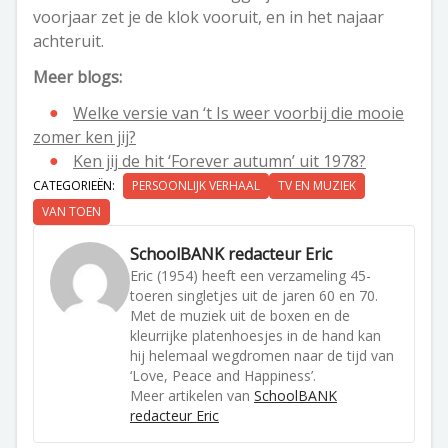
voorjaar zet je de klok vooruit, en in het najaar
achteruit.
Meer blogs:
Welke versie van ‘t Is weer voorbij die mooie
zomer ken jij?
Ken jij de hit ‘Forever autumn’ uit 1978?
CATEGORIEËN:
PERSOONLIJK VERHAAL
TV EN MUZIEK
VAN TOEN
SchoolBANK redacteur Eric
Eric (1954) heeft een verzameling 45-
toeren singletjes uit de jaren 60 en 70.
Met de muziek uit de boxen en de
kleurrijke platenhoesjes in de hand kan
hij helemaal wegdromen naar de tijd van
‘Love, Peace and Happiness’.
Meer artikelen van
SchoolBANK
redacteur Eric