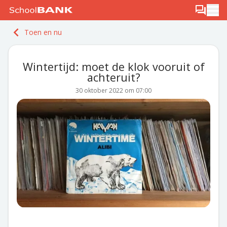
Ga naar de inhoud
Log in
Berichten
Ope
Meld je gratis aan
Toen en nu
Ontdek PLUS
Wintertijd: moet de klok vooruit of
achteruit?
30 oktober 2022 om 07:00