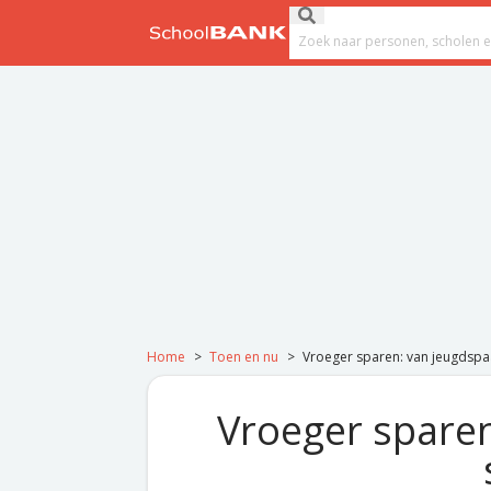
Ga naar de inhoud
Submit search
Search field
Home
>
Toen en nu
>
Vroeger sparen: van jeugdspa
Vroeger sparen