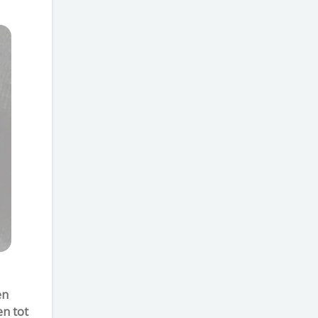
en
en tot