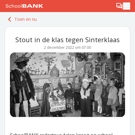
Ga naar de inhoud
Log in
Berichten
Ope
Meld je gratis aan
Toen en nu
Ontdek PLUS
Stout in de klas tegen Sinterklaas
2 december 2022 om 07:00