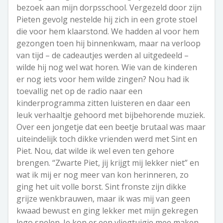
bezoek aan mijn dorpsschool. Vergezeld door zijn
Pieten gevolg nestelde hij zich in een grote stoel
die voor hem klaarstond. We hadden al voor hem
gezongen toen hij binnenkwam, maar na verloop
van tijd – de cadeautjes werden al uitgedeeld –
wilde hij nog wel wat horen. Wie van de kinderen
er nog iets voor hem wilde zingen? Nou had ik
toevallig net op de radio naar een
kinderprogramma zitten luisteren en daar een
leuk verhaaltje gehoord met bijbehorende muziek.
Over een jongetje dat een beetje brutaal was maar
uiteindelijk toch dikke vrienden werd met Sint en
Piet. Nou, dat wilde ik wel even ten gehore
brengen. “Zwarte Piet, jij krijgt mij lekker niet” en
wat ik mij er nog meer van kon herinneren, zo
ging het uit volle borst. Sint fronste zijn dikke
grijze wenkbrauwen, maar ik was mij van geen
kwaad bewust en ging lekker met mijn gekregen
lego spelen. Je kon er een vliegtuigje mee maken.