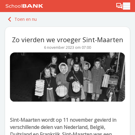
Ga naar de inhoud
Log in
Berichten
Ope
Meld je gratis aan
Toen en nu
Ontdek PLUS
Zo vierden we vroeger Sint-Maarten
6 november 2023 om 07:00
Sint-Maarten wordt op 11 november gevierd in
verschillende delen van Nederland, België,
Duitsland en Frankrijk. Sint-Maarten was een