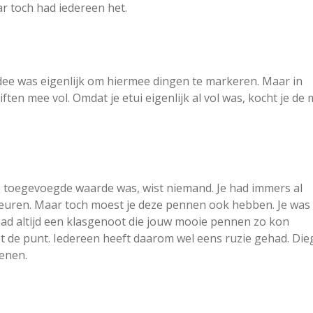
ar toch had iedereen het.
ee was eigenlijk om hiermee dingen te markeren. Maar in
riften mee vol. Omdat je etui eigenlijk al vol was, kocht je de 
e toegevoegde waarde was, wist niemand. Je had immers al
leuren. Maar toch moest je deze pennen ook hebben. Je was
 had altijd een klasgenoot die jouw mooie pennen zo kon
eet de punt. Iedereen heeft daarom wel eens ruzie gehad. Di
enen.