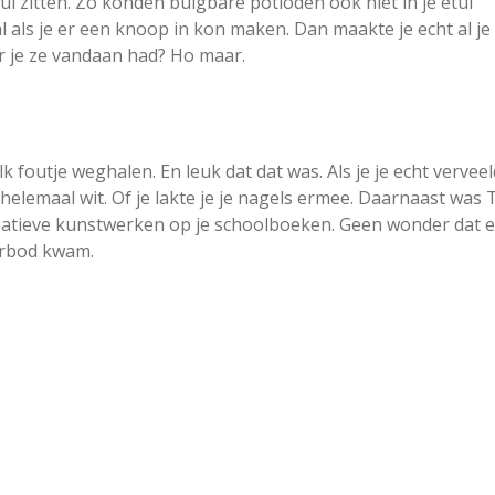
ui zitten. Zo konden buigbare potloden ook niet in je etui
 als je er een knoop in kon maken. Dan maakte je echt al je
ar je ze vandaan had? Ho maar.
 foutje weghalen. En leuk dat dat was. Als je je echt vervee
 helemaal wit. Of je lakte je je nagels ermee. Daarnaast was 
reatieve kunstwerken op je schoolboeken. Geen wonder dat e
rbod kwam.