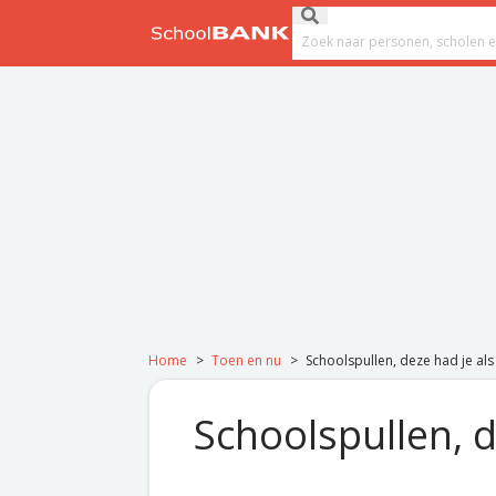
Ga naar de inhoud
Submit search
Search field
Home
>
Toen en nu
>
Schoolspullen, deze had je als '
Schoolspullen, de