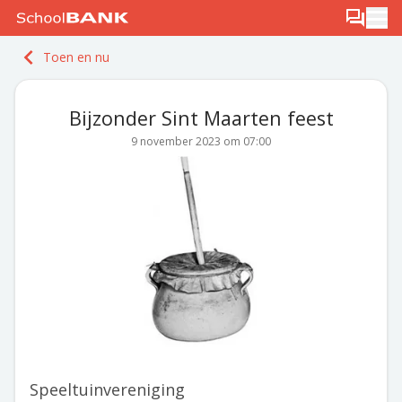
Ga naar de inhoud
Log in
Berichten
Ope
Meld je gratis aan
Toen en nu
Ontdek PLUS
Bijzonder Sint Maarten feest
9 november 2023 om 07:00
Speeltuinvereniging