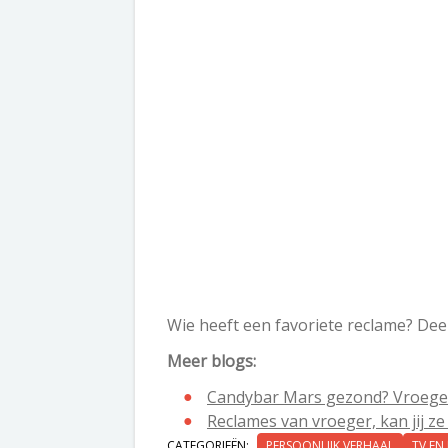
Wie heeft een favoriete reclame? Deel 
Meer blogs:
Candybar Mars gezond? Vroeger
Reclames van vroeger, kan jij z
CATEGORIEËN:
PERSOONLIJK VERHAAL
TV EN