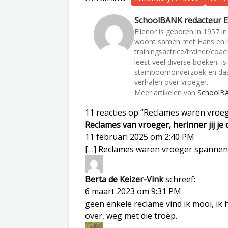
SchoolBANK redacteur E
Ellenor is geboren in 1957 
woont samen met Hans en hun
trainingsactrice/trainer/coac
leest veel diverse boeken. Is
stamboomonderzoek en daard
verhalen over vroeger.
Meer artikelen van
SchoolBA
11 reacties op “Reclames waren vroe
Reclames van vroeger, herinner jij je
11 februari 2025 om 2:40 PM
[…] Reclames waren vroeger spannen
Berta de Keizer-Vink
schreef:
6 maart 2023 om 9:31 PM
geen enkele reclame vind ik mooi, ik h
over, weg met die troep.