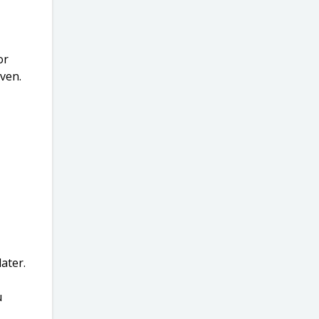
or
ven.
ater.
u