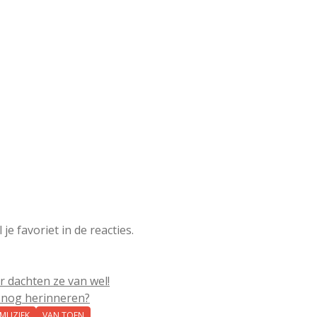
je favoriet in de reacties.
 dachten ze van wel!
e nog herinneren?
 MUZIEK
VAN TOEN