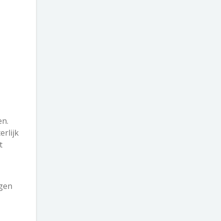
en.
erlijk
t
jgen