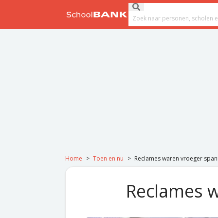
Ga naar de inhoud
Submit search
Search field
Home
>
Toen en nu
>
Reclames waren vroeger spa
Reclames w