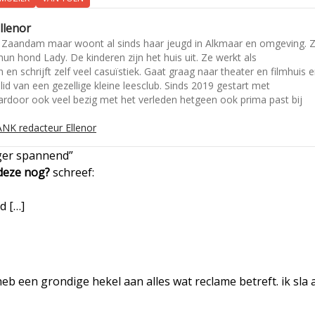
llenor
in Zaandam maar woont al sinds haar jeugd in Alkmaar en omgeving. 
 hond Lady. De kinderen zijn het huis uit. Ze werkt als
h en schrijft zelf veel casuïstiek. Gaat graag naar theater en filmhuis 
 lid van een gezellige kleine leesclub. Sinds 2019 gestart met
oor ook veel bezig met het verleden hetgeen ook prima past bij
NK redacteur Ellenor
ger spannend”
 deze nog?
schreef:
d […]
eb een grondige hekel aan alles wat reclame betreft. ik sla a