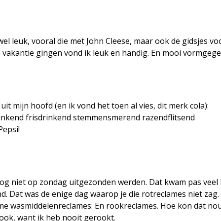
l leuk, vooral die met John Cleese, maar ook de gidsjes vo
p vakantie gingen vond ik leuk en handig. En mooi vormgege
uit mijn hoofd (en ik vond het toen al vies, dit merk cola):
linkend frisdrinkend stemmensmerend razendflitsend
Pepsi!
nog niet op zondag uitgezonden werden. Dat kwam pas veel l
ond. Dat was de enige dag waarop je die rotreclames niet zag.
mme wasmiddelenreclames. En rookreclames. Hoe kon dat no
ook, want ik heb nooit gerookt.