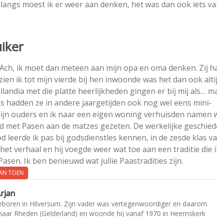
nlangs moest ik er weer aan denken, het was dan ook iets va
iker
 Ach, ik moet dan meteen aan mijn opa en oma denken. Zij 
zien ik tot mijn vierde bij hen inwoonde was het dan ook alti
landia met die platte heerlijkheden gingen er bij mij als… m
ms hadden ze in andere jaargetijden ook nog wel eens mini-
 mijn ouders en ik naar een eigen woning verhuisden namen 
ugd met Pasen aan de matzes gezeten. De werkelijke geschied
d leerde ik pas bij godsdienstles kennen, in de zesde klas v
et verhaal en hij voegde weer wat toe aan een traditie die i
asen. Ik ben benieuwd wat jullie Paastradities zijn.
AN TOEN
rjan
eboren in Hilversum. Zijn vader was vertegenwoordiger en daarom
60 naar Rheden (Gelderland) en woonde hij vanaf 1970 in Heemskerk