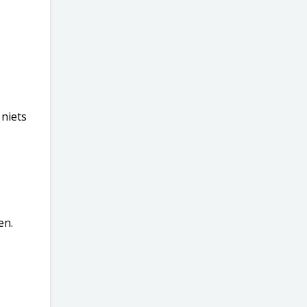
 niets
en.