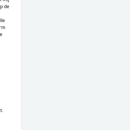
op de
lle
arm
de
t.