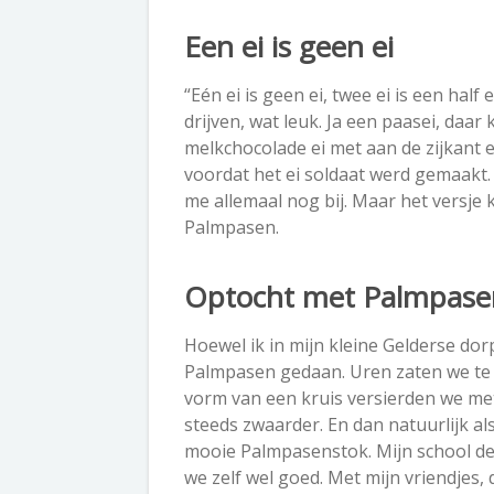
Een ei is geen ei
“Eén ei is geen ei
,
twee ei
is een half
e
drijven, wat leuk. Ja een paasei, daar
melkchocolade ei met aan de zijkant e
voordat het ei soldaat werd gemaakt. K
me allemaal nog bij. Maar het versje 
Palmpasen.
Optocht met Palmpase
Hoewel ik in mijn kleine Gelderse do
Palmpasen gedaan. Uren zaten we te k
vorm van een kruis versierden we met 
steeds zwaarder. En dan natuurlijk a
mooie Palmpasenstok. Mijn school d
we zelf wel goed. Met mijn vriendjes,