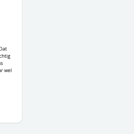
Dat
chtig
ns
ar wel