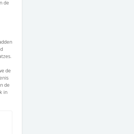
n de
hadden
jd
atzes.
we de
enis
an de
k in