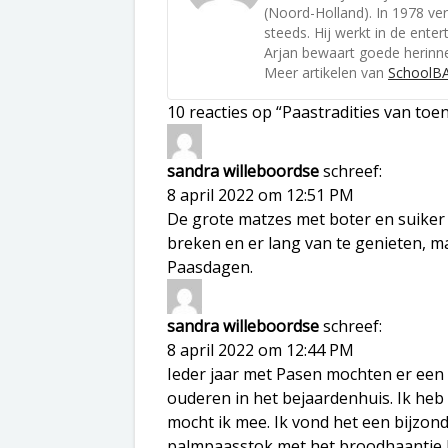
(Noord-Holland). In 1978 v
steeds. Hij werkt in de ent
Arjan bewaart goede herinner
Meer artikelen van
SchoolBA
10 reacties op “Paastradities van toe
sandra willeboordse
schreef:
8 april 2022 om 12:51 PM
De grote matzes met boter en suiker 
breken en er lang van te genieten, m
Paasdagen.
sandra willeboordse
schreef:
8 april 2022 om 12:44 PM
Ieder jaar met Pasen mochten er een
ouderen in het bejaardenhuis. Ik heb
mocht ik mee. Ik vond het een bijzon
palmpaasstok met het broodhaantje b