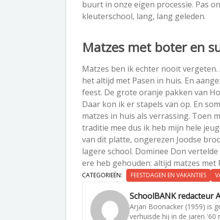
buurt in onze eigen processie. Pas o
kleuterschool, lang, lang geleden.
Matzes met boter en su
Matzes ben ik echter nooit vergeten.
het altijd met Pasen in huis. En aange
feest. De grote oranje pakken van Hol
Daar kon ik er stapels van op. En so
matzes in huis als verrassing. Toen
traditie mee dus ik heb mijn hele je
van dit platte, ongerezen Joodse broo
lagere school. Dominee Don vertelde h
ere heb gehouden: altijd matzes met P
CATEGORIEËN:
FEESTDAGEN EN VAKANTIES
V
SchoolBANK redacteur A
Arjan Boonacker (1959) is g
verhuisde hij in de jaren '