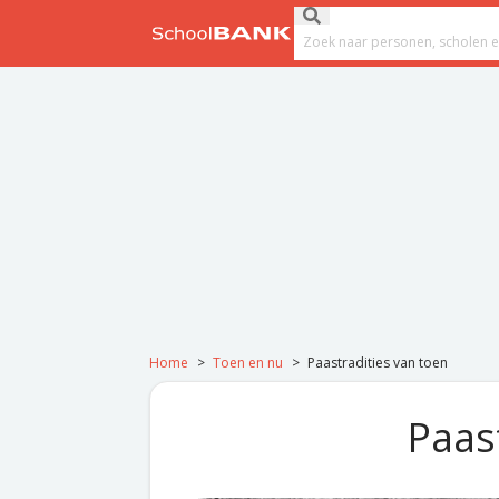
Ga naar de inhoud
Submit search
Search field
Home
>
Toen en nu
>
Paastradities van toen
Paas