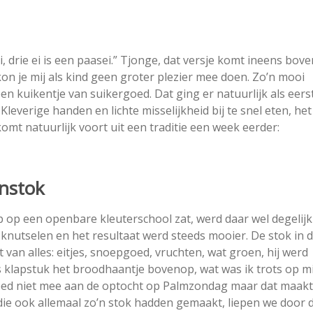
i
, drie
ei
is een paasei.” Tjonge, dat versje komt ineens bove
 kon je mij als kind geen groter plezier mee doen. Zo’n mooi
en kuikentje van suikergoed. Dat ging er natuurlijk als eers
leverige handen en lichte misselijkheid bij te snel eten, het
komt natuurlijk voort uit een traditie een week eerder:
nstok
rp op een openbare kleuterschool zat, werd daar wel degelij
nutselen en het resultaat werd steeds mooier. De stok in 
van alles: eitjes, snoepgoed, vruchten, wat groen, hij werd
ls klapstuk het broodhaantje bovenop, wat was ik trots op m
eed niet mee aan de optocht op Palmzondag maar dat maak
 die ook allemaal zo’n stok hadden gemaakt, liepen we door 