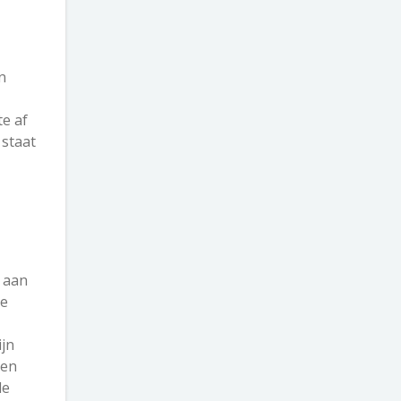
n
te af
 staat
k aan
de
ijn
ten
de