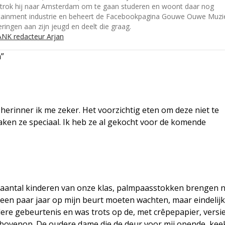
ertrok hij naar Amsterdam om te gaan studeren en woont daar nog
ertainment industrie en beheert de Facebookpagina Gouwe Ouwe Muzi
ingen aan zijn jeugd en deelt die graag.
NK redacteur Arjan
n”
herinner ik me zeker. Het voorzichtig eten om deze niet te
aken ze speciaal. Ik heb ze al gekocht voor de komende
 aantal kinderen van onze klas, palmpaasstokken brengen 
 een paar jaar op mijn beurt moeten wachten, maar eindelijk
dere gebeurtenis en was trots op de, met crêpepapier, versi
ovenop. De oudere dame die de deur voor mij opende, keek