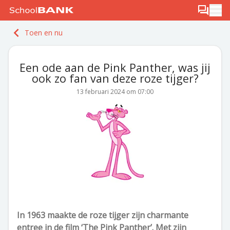
Ga naar de inhoud
Log in
Berichten
Ope
Meld je gratis aan
Toen en nu
Ontdek PLUS
Een ode aan de Pink Panther, was jij
ook zo fan van deze roze tijger?
13 februari 2024 om 07:00
In 1963 maakte de roze tijger zijn charmante
entree in de film ‘The Pink Panther’. Met zijn