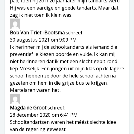
pad, toen hij zo’n 20 jaar later mijn tandarts werd.
Hij was een aardige en goede tandarts. Maar dat
zag ik niet toen ik klein was.
Bob Van Triet -Bootsma
schreef:
30 augustus 2021 om 9:09 PM
Ik herinner mij de schooltandarts als iemand die
preventief je kiezen boorde en vulde. Ik kan mij
niet herinneren dat ik met een slecht gebit rond
liep. Vreselijk. Een jongen uit mijn klas op de lagere
school hebben ze door de hele school achterna
gezeten om hem in die grijze bus te krijgen.
Martelaren waren het .
Magda de Groot
schreef:
28 december 2020 om 6:41 PM
Schooltandartsen waren het méést slechte idee
van de regering geweest.