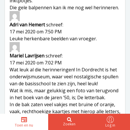
inktpotjes.
Die gele balpennen kan ik me nog wel herinneren.
Adri van Hemert
schreef:
17 mei 2020 om 7:50 PM
Leuke herkenbare beelden van vroeger.
Mariel Lavrijsen
schreef:
17 mei 2020 om 7:02 PM
Wat leuk al die herinneringen! In Dordrecht is het
onderwijsmuseum, waar veel nostalgische spullen
van de basisschool te zien zijn, heel leuk!
Wat ik mis, maar gelukkig een foto van terugvond
in het boek van de jaren ’50, is; De letterbak.
In de bak zaten veel vakjes met bruine of oranje,
vaak, rechthoekige kaartjes met hierop alle letters,
ook dubbelklanken, en aan de binnenkant van de
Zoeken
deksel, waren richeltjes waarop je van die letters
Toen en nu
Log in