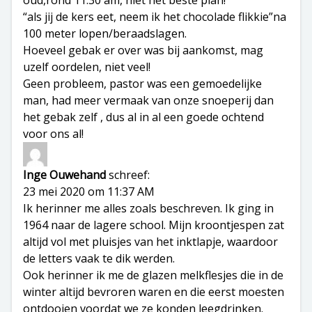
oud,rond 11:30 am, niet het beste plan!
“als jij de kers eet, neem ik het chocolade flikkie”na
100 meter lopen/beraadslagen.
Hoeveel gebak er over was bij aankomst, mag
uzelf oordelen, niet veel!
Geen probleem, pastor was een gemoedelijke
man, had meer vermaak van onze snoeperij dan
het gebak zelf , dus al in al een goede ochtend
voor ons al!
Inge Ouwehand
schreef:
23 mei 2020 om 11:37 AM
Ik herinner me alles zoals beschreven. Ik ging in
1964 naar de lagere school. Mijn kroontjespen zat
altijd vol met pluisjes van het inktlapje, waardoor
de letters vaak te dik werden.
Ook herinner ik me de glazen melkflesjes die in de
winter altijd bevroren waren en die eerst moesten
ontdooien voordat we ze konden leegdrinken.