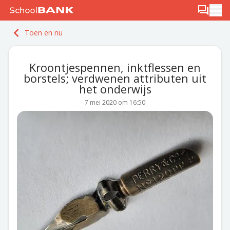
Ga naar de inhoud
Log in
Berichten
Ope
Meld je gratis aan
Toen en nu
Ontdek PLUS
Kroontjespennen, inktflessen en
borstels; verdwenen attributen uit
het onderwijs
7 mei 2020 om 16:50