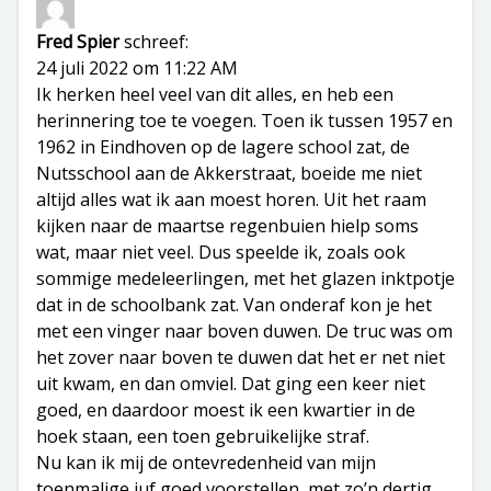
Fred Spier
schreef:
24 juli 2022 om 11:22 AM
Ik herken heel veel van dit alles, en heb een
herinnering toe te voegen. Toen ik tussen 1957 en
1962 in Eindhoven op de lagere school zat, de
Nutsschool aan de Akkerstraat, boeide me niet
altijd alles wat ik aan moest horen. Uit het raam
kijken naar de maartse regenbuien hielp soms
wat, maar niet veel. Dus speelde ik, zoals ook
sommige medeleerlingen, met het glazen inktpotje
dat in de schoolbank zat. Van onderaf kon je het
met een vinger naar boven duwen. De truc was om
het zover naar boven te duwen dat het er net niet
uit kwam, en dan omviel. Dat ging een keer niet
goed, en daardoor moest ik een kwartier in de
hoek staan, een toen gebruikelijke straf.
Nu kan ik mij de ontevredenheid van mijn
toenmalige juf goed voorstellen, met zo’n dertig