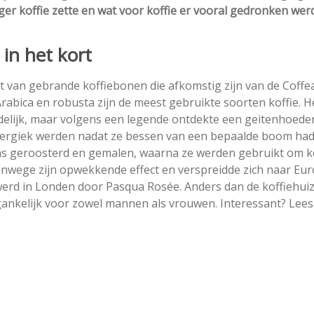
ger koffie zette en wat voor koffie er vooral gedronken werd
 in het kort
t van gebrande koffiebonen die afkomstig zijn van de Coffe
Arabica en robusta zijn de meest gebruikte soorten koffie. H
uidelijk, maar volgens een legende ontdekte een geitenhoede
energiek werden nadat ze bessen van een bepaalde boom ha
s geroosterd en gemalen, waarna ze werden gebruikt om ko
anwege zijn opwekkende effect en verspreidde zich naar Eur
werd in Londen door Pasqua Rosée. Anders dan de koffiehuiz
gankelijk voor zowel mannen als vrouwen. Interessant? Lees