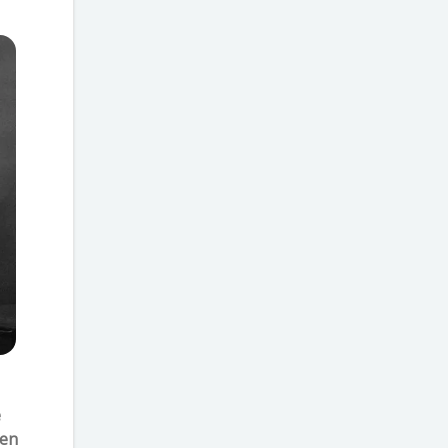
e
een