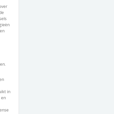
over
de
sels
gieën
een
en.
een
ikt in
 en
tense