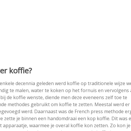
r koffie?
r enkele decennia geleden werd koffie op traditionele wijze w
ig te malen, water te koken op het fornuis en vervolgens a
 bij de koffie wenste, diende men deze eveneens zelf toe te
de methodes gebruikt om koffie te zetten. Meestal werd er
oegevoegd werd. Daarnaast was de French press methode er
re zette je binnen een handomdraai een kop koffie. Dit was 
kt apparaatje, waarmee je overal koffie kon zetten. Zo kon je