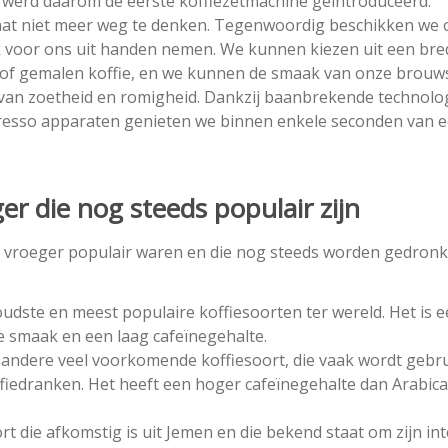
w werd daarom de eerste koffiezetmachine geïntroduceerd.
araat niet meer weg te denken. Tegenwoordig beschikken we 
rk voor ons uit handen nemen. We kunnen kiezen uit een bre
s of gemalen koffie, en we kunnen de smaak van onze brouw
 van zoetheid en romigheid. Dankzij baanbrekende technolo
resso apparaten genieten we binnen enkele seconden van 
er die nog steeds populair zijn
die vroeger populair waren en die nog steeds worden gedronk
oudste en meest populaire koffiesoorten ter wereld. Het is 
e smaak en een laag cafeïnegehalte.
 andere veel voorkomende koffiesoort, die vaak wordt gebru
fiedranken. Het heeft een hoger cafeïnegehalte dan Arabica
t die afkomstig is uit Jemen en die bekend staat om zijn in