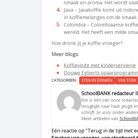
smaak en aroma. Het wordt vaak
Java – Javakoffie komt uit Indon
in koffiemelanges om de smaak 
Colombia – Colombiaanse koffie
wereld. Het heeft een milde smaa
Hoe dronk jij je koffie vroeger?
Meer blogs:
Koffievisite met kinderserviesje
Douwe Egberts spaarprogramma
CATEGORIEËN:
ETEN EN DRINKEN
VAN TOEN
SchoolBANK redacteur I
Ilse is één van onze redacteu
terugkijkt naar haar jeugd 
schrijft ze voor onder andere
Meer artikelen van
SchoolBA
Eén reactie op “Terug in de tijd met e