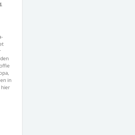
.
a-
et
r
dden
ffie
opa,
en in
 hier