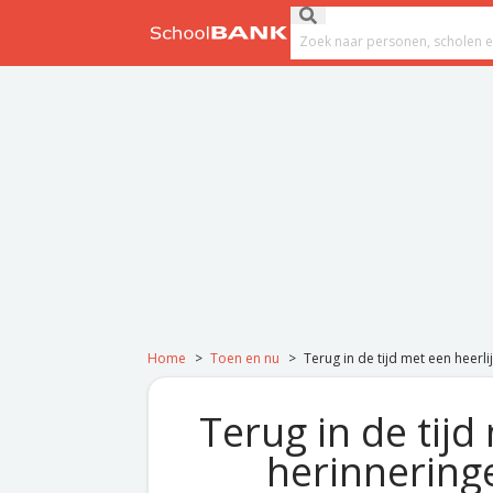
Ga naar de inhoud
Submit search
Search field
Home
>
Toen en nu
>
Terug in de tijd met een heerli
Terug in de tijd
herinnering