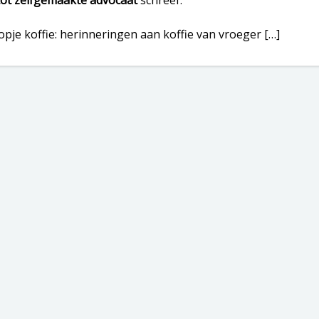
tot zelfgemaakte advocaat
schreef:
kopje koffie: herinneringen aan koffie van vroeger […]