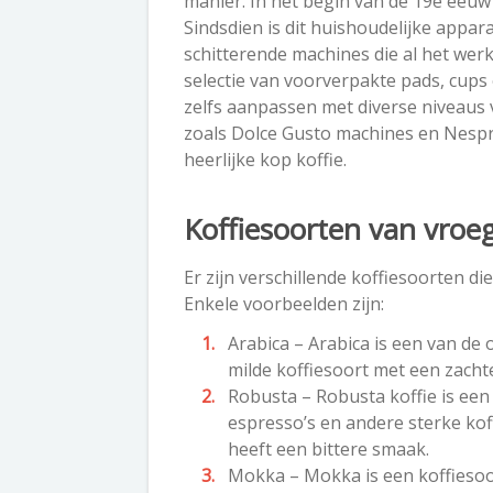
manier. In het begin van de 19e eeu
Sindsdien is dit huishoudelijke app
schitterende machines die al het we
selectie van voorverpakte pads, cup
zelfs aanpassen met diverse niveaus
zoals Dolce Gusto machines en Nesp
heerlijke kop koffie.
Koffiesoorten van vroeg
Er zijn verschillende koffiesoorten 
Enkele voorbeelden zijn:
Arabica – Arabica is een van de 
milde koffiesoort met een zacht
Robusta – Robusta koffie is een
espresso’s en andere sterke kof
heeft een bittere smaak.
Mokka – Mokka is een koffiesoor