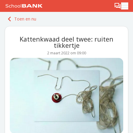
Ga naar de inhoud
Log in
Berichten
Ope
Meld je gratis aan
Toen en nu
Ontdek PLUS
Kattenkwaad deel twee: ruiten
tikkertje
2 maart 2022 om 09:00