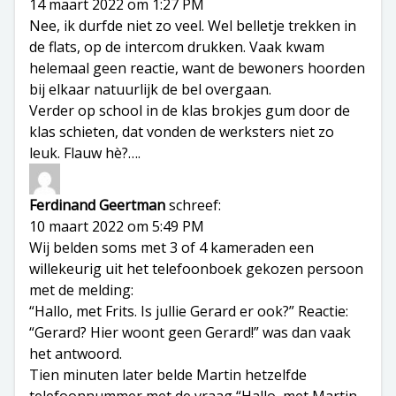
14 maart 2022 om 1:27 PM
Nee, ik durfde niet zo veel. Wel belletje trekken in
de flats, op de intercom drukken. Vaak kwam
helemaal geen reactie, want de bewoners hoorden
bij elkaar natuurlijk de bel overgaan.
Verder op school in de klas brokjes gum door de
klas schieten, dat vonden de werksters niet zo
leuk. Flauw hè?….
Ferdinand Geertman
schreef:
10 maart 2022 om 5:49 PM
Wij belden soms met 3 of 4 kameraden een
willekeurig uit het telefoonboek gekozen persoon
met de melding:
“Hallo, met Frits. Is jullie Gerard er ook?” Reactie:
“Gerard? Hier woont geen Gerard!” was dan vaak
het antwoord.
Tien minuten later belde Martin hetzelfde
telefoonnummer met de vraag “Hallo, met Martin.