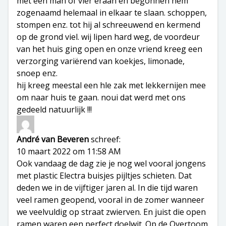
met een man of vier eraan en begonnen hem
zogenaamd helemaal in elkaar te slaan. schoppen,
stompen enz. tot hij al schreeuwend en kermend
op de grond viel. wij lipen hard weg, de voordeur
van het huis ging open en onze vriend kreeg een
verzorging variërend van koekjes, limonade,
snoep enz.
hij kreeg meestal een hle zak met lekkernijen mee
om naar huis te gaan. noui dat werd met ons
gedeeld natuurlijk !!!
André van Beveren
schreef:
10 maart 2022 om 11:58 AM
Ook vandaag de dag zie je nog wel vooral jongens
met plastic Electra buisjes pijltjes schieten. Dat
deden we in de vijftiger jaren al. In die tijd waren
veel ramen geopend, vooral in de zomer wanneer
we veelvuldig op straat zwierven. En juist die open
ramen waren een perfect doelwit. Op de Overtoom