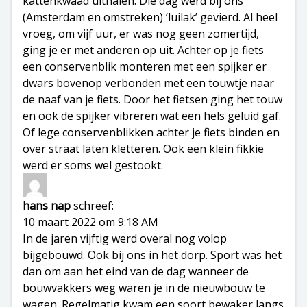
kattenkwaad uithalen. Die dag werd bij ons
(Amsterdam en omstreken) ‘luilak’ gevierd. Al heel
vroeg, om vijf uur, er was nog geen zomertijd,
ging je er met anderen op uit. Achter op je fiets
een conservenblik monteren met een spijker er
dwars bovenop verbonden met een touwtje naar
de naaf van je fiets. Door het fietsen ging het touw
en ook de spijker vibreren wat een hels geluid gaf.
Of lege conservenblikken achter je fiets binden en
over straat laten kletteren. Ook een klein fikkie
werd er soms wel gestookt.
hans nap
schreef:
10 maart 2022 om 9:18 AM
In de jaren vijftig werd overal nog volop
bijgebouwd. Ook bij ons in het dorp. Sport was het
dan om aan het eind van de dag wanneer de
bouwvakkers weg waren je in de nieuwbouw te
wagen. Regelmatig kwam een soort bewaker langs