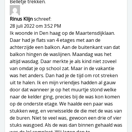
Belletje trekken.
Rinus Klijn
schreef:
28 juli 2022 om 3:52 PM
Ik woonde in Den haag op de Maartensdijklaan.
Daar had je flats van 4 etages met aan de
achterzijde een balkon. Aan de buitenkant van dat
balkon hingen de waslijnen. Maandag was het
altijd wasdag. Daar merkte je als kind niet zoveel
van omdat je op school zat. Maar in de vakantie
was het anders. Dan had je de tijd om rot streken
uit te halen. Ik en mijn vriendjes hadden al gauw
door dat wanneer je op het muurtje stond welke
naar de kelder ging, precies bij de was kon komen
op de onderste etage. We haalde een paar was
stukken weg, en verwisselde de die met de was van
de buren. Niet te veel was, gewoon een drie of vier
stuks wasgoed. Als de was dan binnen gehaald was
was de lol compleet. Wij lagen dan te