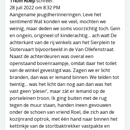
Thom Roep
schreef:
28 juli 2022 om 8:32 PM
Aangename jeugdherinneringen. Leve het
sentiment! Wat konden we veel, mochten we
weinig, maar deden we soms voorzichtig toch. Gein
en ongein, origineel of kinderachtig… ach wat! De
achterkant van de rij winkels aan het Sierplein te
Slotervaart bijvoorbeeld in de Van Ollefenstraat.
Naast de achterdeuren was overal een
openstaand bovenraampje, omdat daar het toilet
van de winkel gevestigd was. Zagen we er licht
branden, dan was er iemand binnen. We telden tot
twintig… was het licht dan nog aan dan was het
vast geen ‘pieser’, maar zàt er iemand op de
porseleinen troon. Ik ging buiten met de rug
tegen de muur staan, handen ineen gevouwen
onder de schoen van vriend Roel, die zich aan de
kozijnrand optrok, met één hand naar binnen het
kettinkje van de stortbaktrekker vastpakte en