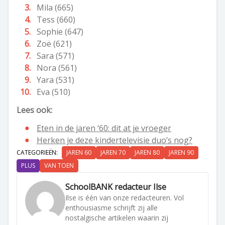
Mila (665)
Tess (660)
Sophie (647)
Zoë (621)
Sara (571)
Nora (561)
Yara (531)
Eva (510)
Lees ook:
Eten in de jaren ‘60: dit at je vroeger
Herken je deze kindertelevisie duo’s nog?
CATEGORIEËN:
JAREN 60
JAREN 70
JAREN 80
JAREN 90
PLUS
VAN TOEN
SchoolBANK redacteur Ilse
Ilse is één van onze redacteuren. Vol
enthousiasme schrijft zij alle
nostalgische artikelen waarin zij