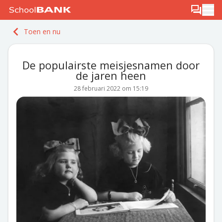
Ga naar de inhoud
Log in
Berichten
Ope
Meld je gratis aan
Toen en nu
Ontdek PLUS
De populairste meisjesnamen door
de jaren heen
28 februari 2022 om 15:19