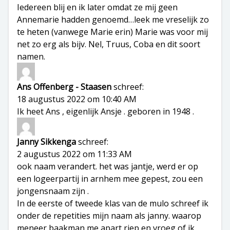
Iedereen blij en ik later omdat ze mij geen
Annemarie hadden genoemd…leek me vreselijk zo
te heten (vanwege Marie erin) Marie was voor mij
net zo erg als bijv. Nel, Truus, Coba en dit soort
namen.
Ans Offenberg - Staasen
schreef:
18 augustus 2022 om 10:40 AM
Ik heet Ans , eigenlijk Ansje . geboren in 1948 .
Janny Sikkenga
schreef:
2 augustus 2022 om 11:33 AM
ook naam verandert. het was jantje, werd er op
een logeerpartij in arnhem mee gepest, zou een
jongensnaam zijn .
In de eerste of tweede klas van de mulo schreef ik
onder de repetities mijn naam als janny. waarop
meneer baakman me apart riep en vroeg of ik