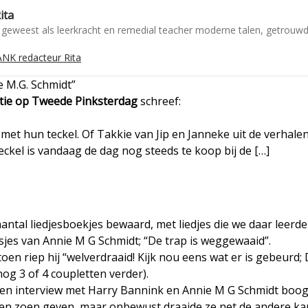
ita
geweest als leerkracht en remedial teacher moderne talen, getrouwd
NK redacteur Rita
e M.G. Schmidt”
itie op Tweede Pinksterdag
schreef:
met hun teckel. Of Takkie van Jip en Janneke uit de verhale
ckel is vandaag de dag nog steeds te koop bij de […]
ntal liedjesboekjes bewaard, met liedjes die we daar leerde
sjes van Annie M G Schmidt; “De trap is weggewaaid”.
en riep hij “welverdraaid! Kijk nou eens wat er is gebeurd;
nog 3 of 4 coupletten verder).
 een interview met Harry Bannink en Annie M G Schmidt boo
een zoen geven, maar onbewust draaide ze net de andere ka