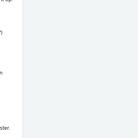
?)
en
ster.