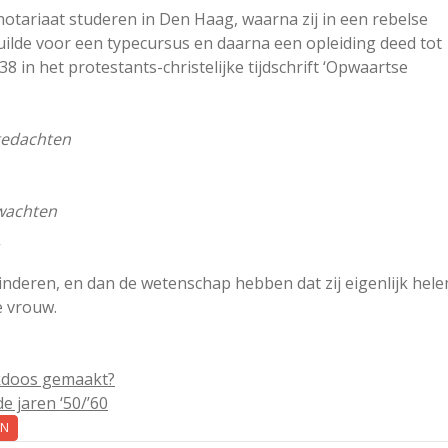
notariaat studeren in Den Haag, waarna zij in een rebelse
uilde voor een typecursus en daarna een opleiding deed tot
38 in het protestants-christelijke tijdschrift ‘Opwaartse
 gedachten
 wachten
inderen, en dan de wetenschap hebben dat zij eigenlijk hel
e vrouw.
jkdoos gemaakt?
e jaren ‘50/’60
EN