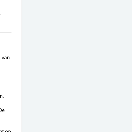
,
n van
n,
 De
g
nt op.