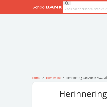
Ga naar de inhoud
Submit search
Search field
Home
>
Toen en nu
>
Herinnering aan Annie M.G. S
Herinnering