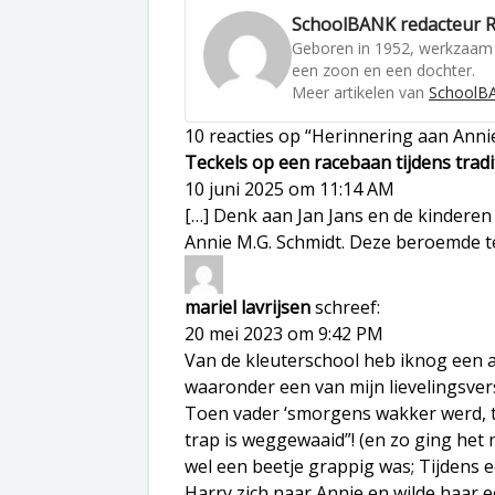
SchoolBANK redacteur R
Geboren in 1952, werkzaam 
een zoon en een dochter.
Meer artikelen van
SchoolBA
10 reacties op “Herinnering aan Anni
Teckels op een racebaan tijdens trad
10 juni 2025 om 11:14 AM
[…] Denk aan Jan Jans en de kinderen 
Annie M.G. Schmidt. Deze beroemde te
mariel lavrijsen
schreef:
20 mei 2023 om 9:42 PM
Van de kleuterschool heb iknog een aa
waaronder een van mijn lievelingsver
Toen vader ‘smorgens wakker werd, to
trap is weggewaaid”! (en zo ging het 
wel een beetje grappig was; Tijdens
Harry zich naar Annie en wilde haar 