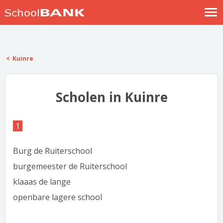
Nostalgische verhalen
Log in
Kuinre
Meld je gratis aan
Help
Scholen in Kuinre
1
Burg de Ruiterschool
burgemeester de Ruiterschool
klaaas de lange
openbare lagere school