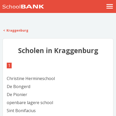
Nostalgische verhalen
Log in
Kraggenburg
Meld je gratis aan
Help
Scholen in Kraggenburg
1
Christine Hermineschool
De Bongerd
De Pionier
openbare lagere school
Sint Bonifacius