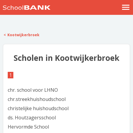
Nostalgische verhalen
Log in
Kootwijkerbroek
Meld je gratis aan
Help
Scholen in Kootwijkerbroek
1
chr. school voor LHNO
chr.streekhuishoudschool
christelijke huishoudschool
ds. Houtzagersschool
Hervormde School