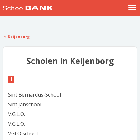
Nostalgische verhalen
Log in
Keijenborg
Meld je gratis aan
Help
Scholen in Keijenborg
1
Sint Bernardus-School
Sint Janschool
V.G.L.O.
V.G.L.O.
VGLO school