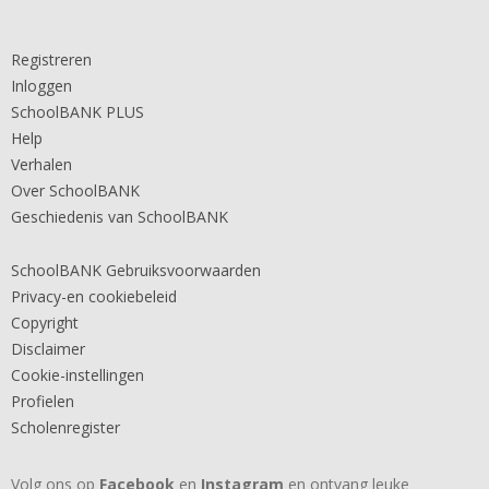
Registreren
Inloggen
SchoolBANK PLUS
Help
Verhalen
Over SchoolBANK
Geschiedenis van SchoolBANK
SchoolBANK Gebruiksvoorwaarden
Privacy-en cookiebeleid
Copyright
Disclaimer
Cookie-instellingen
Profielen
Scholenregister
Volg ons op
Facebook
en
Instagram
en ontvang leuke