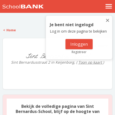
Nostalgische verhalen
×
Log in
Je bent niet ingelogd
Home
Log in om deze pagina te bekijken
Meld je gratis aan
Help
Inloggen
137 scholieren
Registreer
Sint Bernardus-School
Sint Bernardusstraat 2 in Keijenborg,
(
Toon op kaart
)
Bekijk de volledige pagina van Sint
Bernardus-School, blijf op de hoogte van