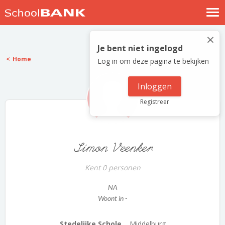
Nostalgische verhalen
×
Log in
Je bent niet ingelogd
Home
Log in om deze pagina te bekijken
Meld je gratis aan
Help
Inloggen
Registreer
Simon Veenker
Kent 0 personen
NA
Woont in -
Stedelijke Schole...
Middelburg