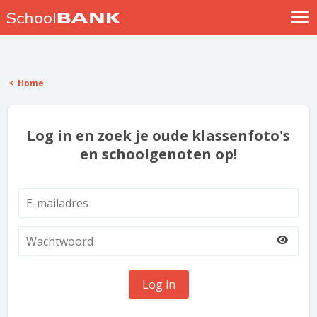
Nostalgische verhalen
Log in
Home
Meld je gratis aan
Help
Log in en zoek je oude klassenfoto's
en schoolgenoten op!
Log in