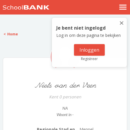
Nostalgische verhalen
×
Log in
Je bent niet ingelogd
Home
Log in om deze pagina te bekijken
Meld je gratis aan
Help
Inloggen
Registreer
Niels van der Veen
Kent 0 personen
NA
Woont in -
Regionale Stad en...
Meppel