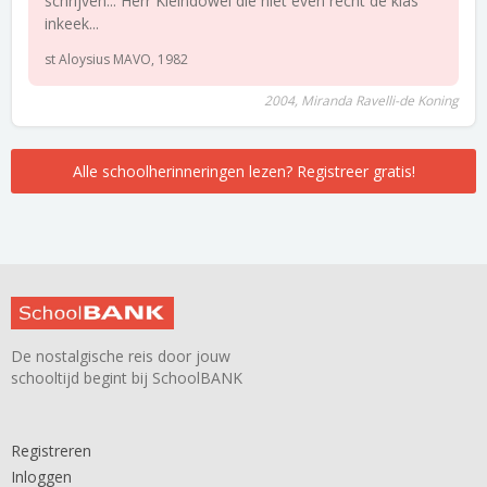
schrijven... Herr Kleindowel die niet even recht de klas
inkeek...
st Aloysius MAVO, 1982
2004, Miranda Ravelli-de Koning
Alle schoolherinneringen lezen? Registreer gratis!
De nostalgische reis door jouw
schooltijd begint bij SchoolBANK
Registreren
Inloggen