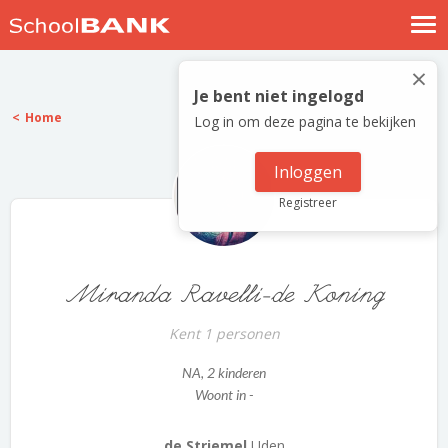
Nostalgische verhalen
×
Log in
Je bent niet ingelogd
Home
Log in om deze pagina te bekijken
Meld je gratis aan
Help
Inloggen
Registreer
Miranda Ravelli-de Koning
Kent 1 personen
NA
, 2 kinderen
Woont in -
de Striemel
Uden