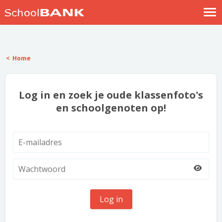
Nostalgische verhalen
Log in
Home
Meld je gratis aan
Help
Log in en zoek je oude klassenfoto's
en schoolgenoten op!
Log in