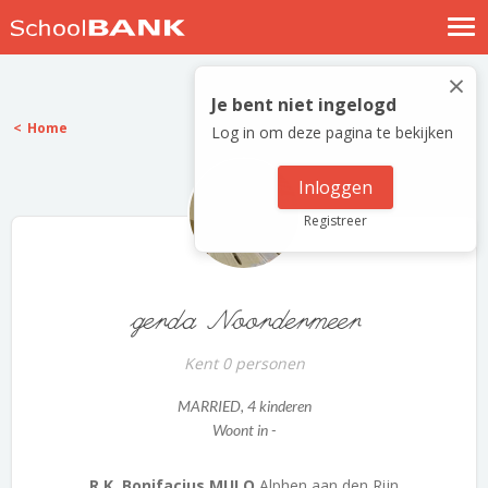
Nostalgische verhalen
×
Log in
Je bent niet ingelogd
Home
Log in om deze pagina te bekijken
Meld je gratis aan
Help
Inloggen
Registreer
gerda Noordermeer
Kent 0 personen
MARRIED
, 4 kinderen
Woont in -
R.K. Bonifacius MULO
Alphen aan den Rijn