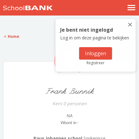
Nostalgische verhalen
×
Log in
Je bent niet ingelogd
Home
Log in om deze pagina te bekijken
Meld je gratis aan
Help
Inloggen
Registreer
Frank Bunnik
Kent 0 personen
NA
Woont in -
Paus Johannes school
Spijkenisse