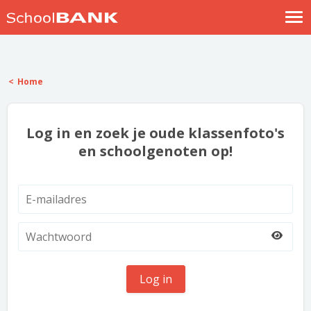
Nostalgische verhalen
Log in
Home
Meld je gratis aan
Help
Log in en zoek je oude klassenfoto's
en schoolgenoten op!
Log in