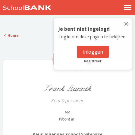
Nostalgische verhalen
×
Log in
Je bent niet ingelogd
Home
Log in om deze pagina te bekijken
Meld je gratis aan
Help
Inloggen
Registreer
Frank Bunnik
Kent 0 personen
NA
Woont in -
Paus Johannes school
Spijkenisse