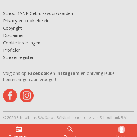
SchoolBANK Gebruiksvoorwaarden
Privacy-en cookiebeleid
Copyright
Disclaimer
Cookie-instellingen
Profielen
Scholenregister
Volg ons op
Facebook
en
Instagram
en ontvang leuke
herinneringen aan vroeger!
© 2026 Schoolbank B.V. SchoolBANK.nl - onderdeel van Schoolbank B.V.
Toen en nu
Zoeken
Log in