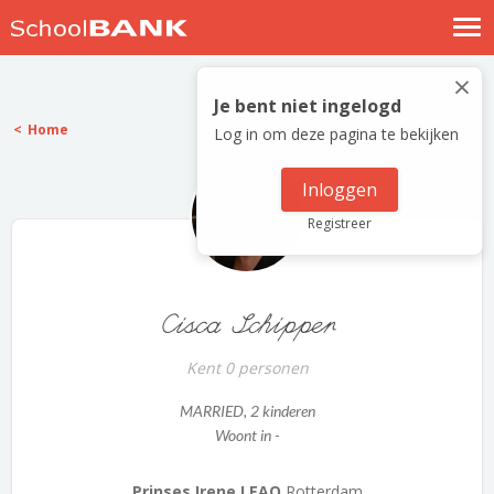
Nostalgische verhalen
×
Log in
Je bent niet ingelogd
Home
Log in om deze pagina te bekijken
Meld je gratis aan
Help
Inloggen
Registreer
Cisca Schipper
Kent 0 personen
MARRIED
, 2 kinderen
Woont in -
Prinses Irene LEAO
Rotterdam