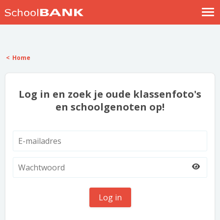
Nostalgische verhalen
Log in
Home
Meld je gratis aan
Help
Log in en zoek je oude klassenfoto's
en schoolgenoten op!
Log in