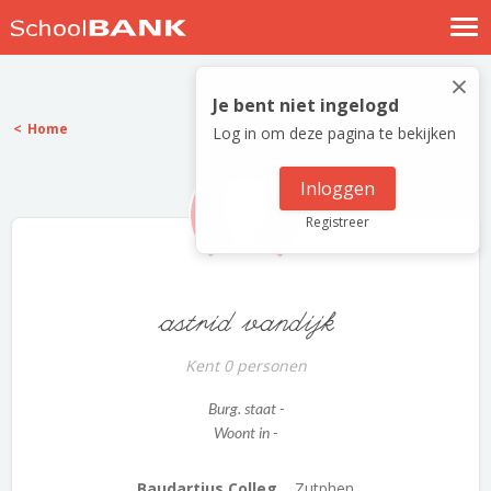
Nostalgische verhalen
×
Log in
Je bent niet ingelogd
Home
Log in om deze pagina te bekijken
Meld je gratis aan
Help
Inloggen
Registreer
astrid vandijk
Kent 0 personen
Burg. staat -
Woont in -
Baudartius Colleg...
Zutphen