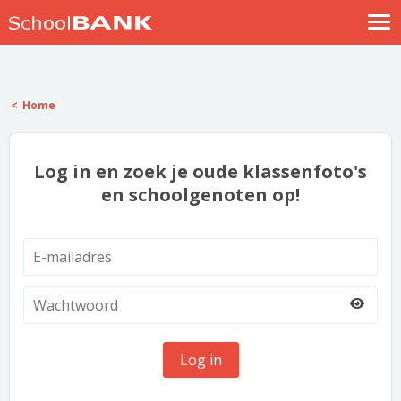
Nostalgische verhalen
Log in
Home
Meld je gratis aan
Help
Log in en zoek je oude klassenfoto's
en schoolgenoten op!
Log in